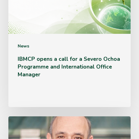
for
a
Severo
Ochoa
Programme
News
and
IBMCP opens a call for a Severo Ochoa
Programme and International Office
International
Manager
Office
Manager
Miguel
Ángel