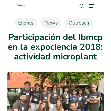
Menu
Skip
search
to
Close
main
Events
News
Outreach
Men
content
Participación del Ibmcp
en la expociencia 2018:
actividad microplant