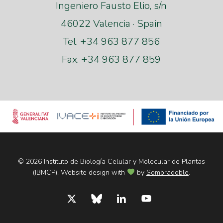
Ingeniero Fausto Elio, s/n
46022 Valencia · Spain
Tel. +34 963 877 856
Fax. +34 963 877 859
© 2026 Instituto de Biología Celular y Molecular de Plantas
(IBMCP). Website design with
by
Sombradoble
.
x-
bluesky
linkedin
youtube
twitter