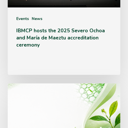
María
de
Events
News
Maeztu
IBMCP hosts the 2025 Severo Ochoa
and María de Maeztu accreditation
accreditation
ceremony
ceremony
IBMCP
opens
a
call