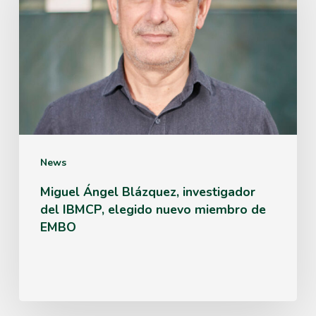
Blázquez,
investigador
del
IBMCP,
elegido
nuevo
miembro
News
de
Miguel Ángel Blázquez, investigador
del IBMCP, elegido nuevo miembro de
EMBO
EMBO