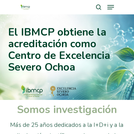
Menu
Skip
search
to
Close
main
El IBMCP obtiene la
Men
content
acreditación como
Centro de Excelencia
Severo Ochoa
Somos investigación
Más de 25 años dedicados a la I+D+i y a la