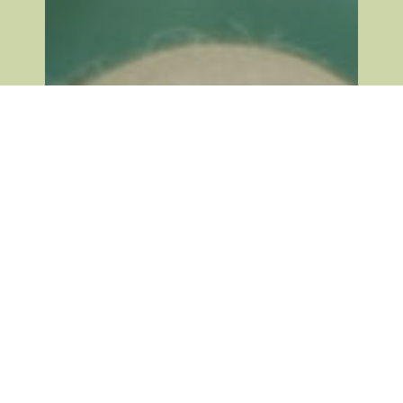
elected
new
EMBO
Member