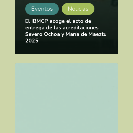
Eventos
Noticias
El IBMCP acoge el acto de
entrega de las acreditaciones
Severo Ochoa y María de Maeztu
2025
IBMCP
abre
una
convocatoria
para
incorporar
a