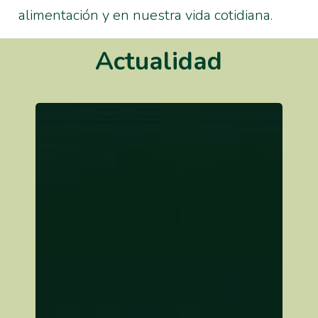
alimentación y en nuestra vida cotidiana.
Actualidad
El
IBMCP
acoge
el
acto
de
entrega
de