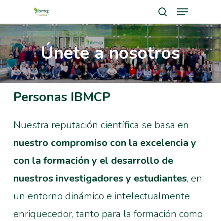
Menu
Skip
search
to
Close
main
Únete a nosotros
Men
content
Personas IBMCP
Nuestra reputación científica se basa en
nuestro compromiso con la excelencia y
con la formación y el desarrollo de
nuestros investigadores y estudiantes
, en
un entorno dinámico e intelectualmente
enriquecedor, tanto para la formación como