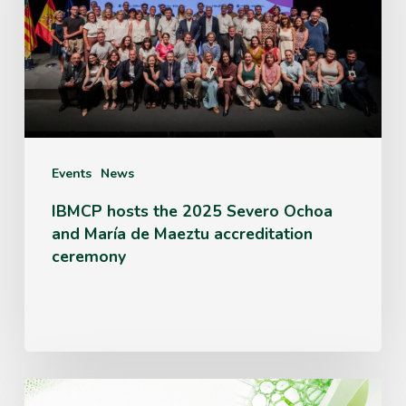
2025
Severo
Ochoa
and
María
de
Events
News
Maeztu
IBMCP hosts the 2025 Severo Ochoa
and María de Maeztu accreditation
accreditation
ceremony
ceremony
IBMCP