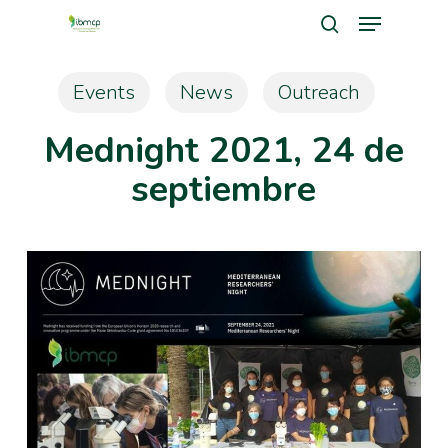
Menu
Skip
search
to
Close
main
Events
News
Outreach
Men
content
Mednight 2021, 24 de
septiembre