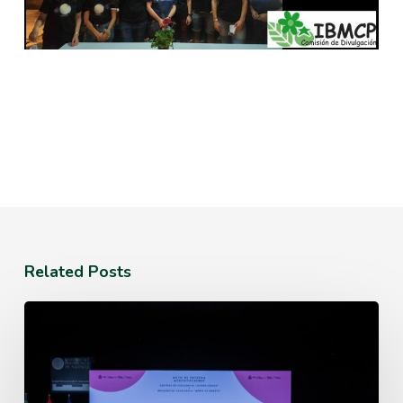
Related Posts
IBMCP
hosts
the