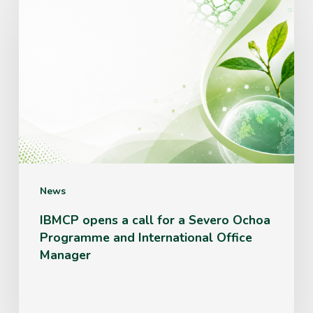
opens
a
call
for
a
Severo
Ochoa
Programme
News
and
IBMCP opens a call for a Severo Ochoa
Programme and International Office
International
Manager
Office
Manager