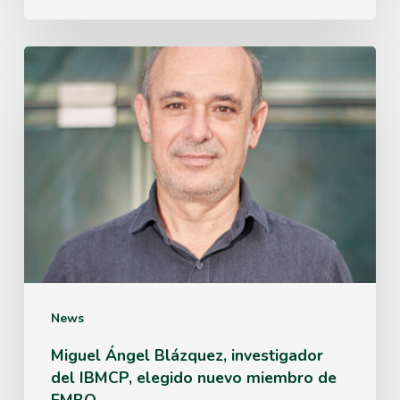
Miguel
Ángel
Blázquez,
investigador
del
IBMCP,
elegido
nuevo
miembro
News
de
Miguel Ángel Blázquez, investigador
del IBMCP, elegido nuevo miembro de
EMBO