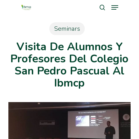
Menu
Skip
search
to
Close
main
Seminars
Men
content
Visita De Alumnos Y
Profesores Del Colegio
San Pedro Pascual Al
Ibmcp