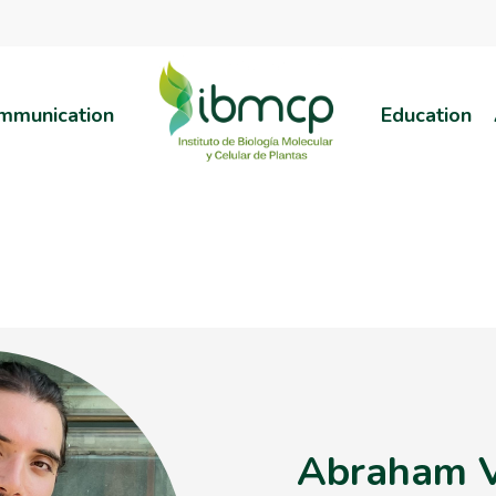
mmunication
Education
Abraham V