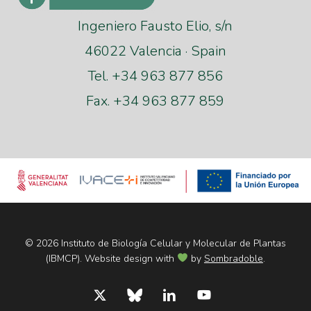
Ingeniero Fausto Elio, s/n
46022 Valencia · Spain
Tel. +34 963 877 856
Fax. +34 963 877 859
© 2026 Instituto de Biología Celular y Molecular de Plantas
(IBMCP). Website design with
by
Sombradoble
.
x-
bluesky
linkedin
youtube