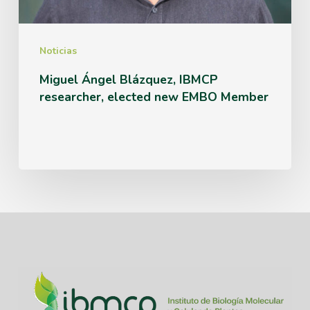
new
EMBO
Member
Noticias
Miguel Ángel Blázquez, IBMCP
researcher, elected new EMBO Member