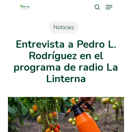
Menu
Skip
search
to
Close
main
Noticias
Men
content
Entrevista a Pedro L.
Rodríguez en el
programa de radio La
Linterna