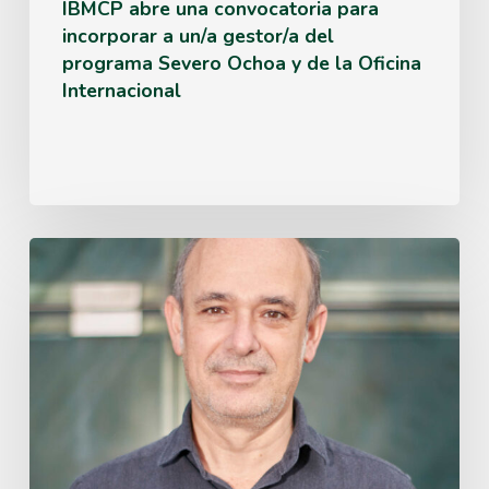
del
IBMCP abre una convocatoria para
incorporar a un/a gestor/a del
programa
programa Severo Ochoa y de la Oficina
Severo
Internacional
Ochoa
y
de
la
Miguel
Oficina
Ángel
Internacional
Blázquez,
IBMCP
researcher,
elected