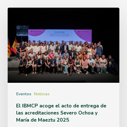
El
IBMCP
acoge
el
acto
de
entrega
de
las
Eventos
Noticias
acreditaciones
El IBMCP acoge el acto de entrega de
las acreditaciones Severo Ochoa y
Severo
María de Maeztu 2025
Ochoa