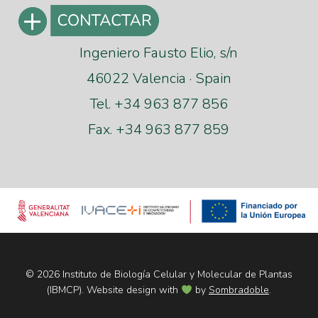
Ingeniero Fausto Elio, s/n
46022 Valencia · Spain
Tel. +34 963 877 856
Fax. +34 963 877 859
© 2026 Instituto de Biología Celular y Molecular de Plantas
(IBMCP). Website design with
by
Sombradoble
.