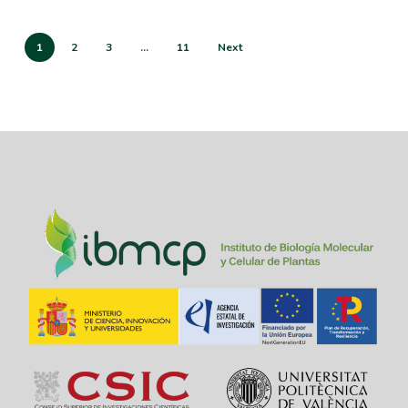
1
2
3
…
11
Next