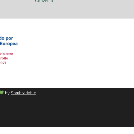
Convenio
by
Sombradoble
.