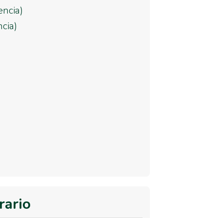
encia)
cia)
rario