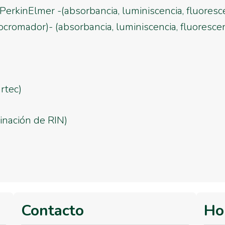
erkinElmer -(absorbancia, luminiscencia, fluoresc
omador)- (absorbancia, luminiscencia, fluorescen
rtec)
inación de RIN)
Contacto
Ho