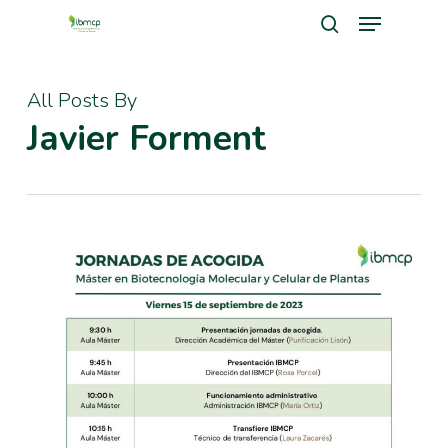
Menu
Skip
search
to
Close
main
All Posts By
Men
content
Javier Forment