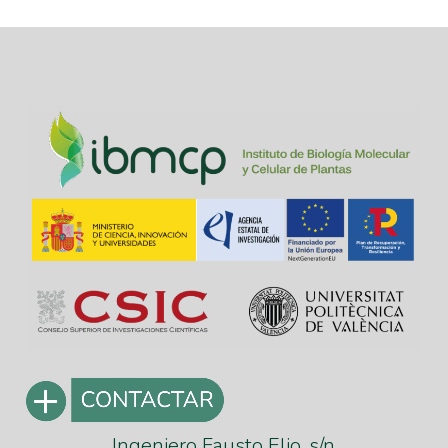
Ingeniero Fausto Elio, s/n