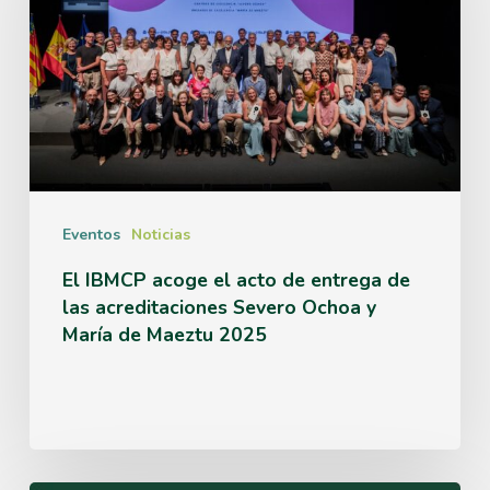
el
acto
de
entrega
de
las
Eventos
Noticias
acreditaciones
El IBMCP acoge el acto de entrega de
las acreditaciones Severo Ochoa y
Severo
María de Maeztu 2025
Ochoa
y
María
de