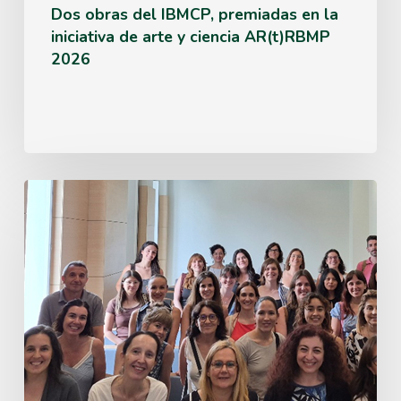
Dos obras del IBMCP, premiadas en la
2026
iniciativa de arte y ciencia AR(t)RBMP
2026
El
IBMCP
participa
en
la
clausura
de