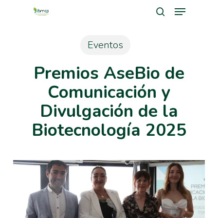
Menu
Skip
search
to
Close
main
Eventos
Men
content
Premios AseBio de
Comunicación y
Divulgación de la
Biotecnología 2025