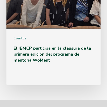
la
primera
edición
del
Eventos
programa
de
El IBMCP participa en la clausura de la
primera edición del programa de
mentoría
mentoría WoMent
WoMent