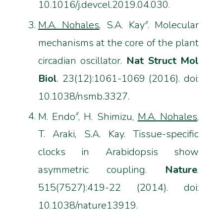
10.1016/j.devcel.2019.04.030.
M.A. Nohales
, S.A. Kay
. Molecular
#
mechanisms at the core of the plant
circadian oscillator.
Nat Struct Mol
Biol
. 23(12):1061-1069 (2016). doi:
10.1038/nsmb.3327.
M. Endo
, H. Shimizu,
M.A. Nohales
,
#
T. Araki, S.A. Kay. Tissue-specific
clocks in Arabidopsis show
asymmetric coupling.
Nature
.
515(7527):419-22 (2014). doi:
10.1038/nature13919.