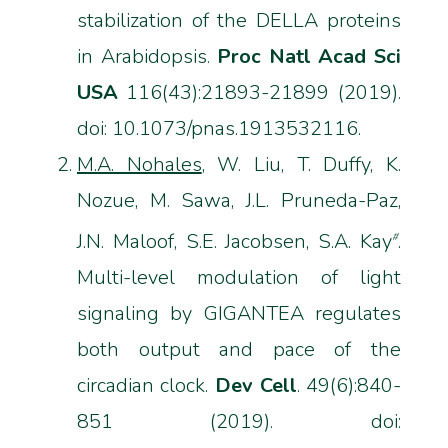
stabilization of the DELLA proteins
in Arabidopsis.
Proc Natl Acad Sci
USA
116(43):21893-21899 (2019).
doi: 10.1073/pnas.1913532116.
M.A. Nohales
, W. Liu, T. Duffy, K.
Nozue, M. Sawa, J.L. Pruneda-Paz,
J.N. Maloof, S.E. Jacobsen, S.A. Kay
.
#
Multi-level modulation of light
signaling by GIGANTEA regulates
both output and pace of the
circadian clock.
Dev Cell
. 49(6):840-
851 (2019). doi: