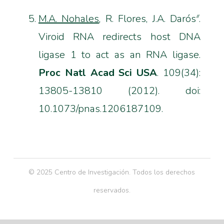
M.A. Nohales
, R. Flores, J.A. Darós
.
#
Viroid RNA redirects host DNA
ligase 1 to act as an RNA ligase.
Proc Natl Acad Sci
USA
. 109(34):
13805-13810 (2012). doi:
10.1073/pnas.1206187109.
© 2025 Centro de Investigación. Todos los derechos
reservados.