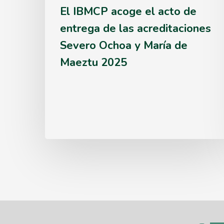
El IBMCP acoge el acto de
acreditaciones
entrega de las acreditaciones
Severo
Severo Ochoa y María de
Ochoa
Maeztu 2025
y
María
de
Maeztu
2025