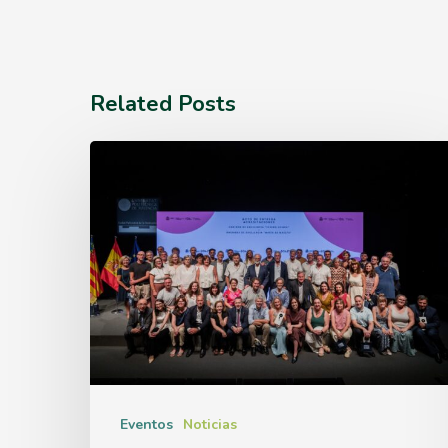
Related Posts
El
IBMCP
acoge
el
acto
de
entrega
de
Eventos
Noticias
las