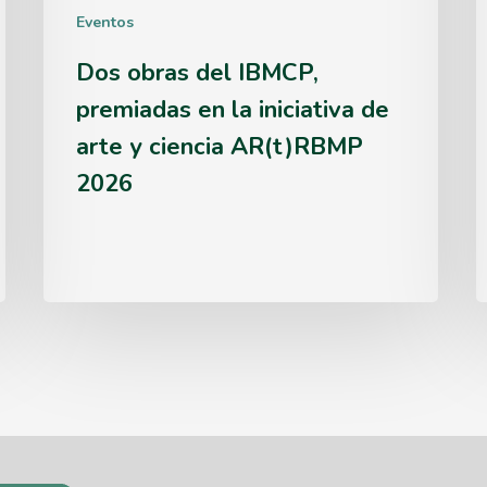
Eventos
arte
e
Dos obras del IBMCP,
y
d
premiadas en la iniciativa de
ciencia
p
arte y ciencia AR(t)RBMP
AR(t)RBMP
2026
2026
m