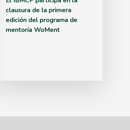
El IBMCP participa en la
dición
clausura de la primera
edición del programa de
el
mentoría WoMent
rograma
de
entoría
WoMent