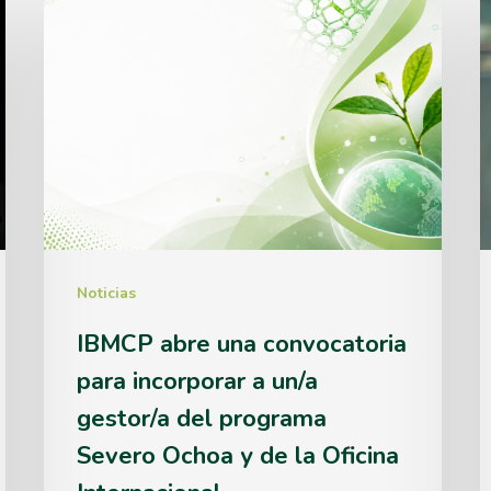
IBMCP
M
abre
una
B
convocatoria
para
r
incorporar
e
a
un/a
Noticias
gestor/a
IBMCP abre una convocatoria
del
para incorporar a un/a
programa
gestor/a del programa
Severo
Severo Ochoa y de la Oficina
Ochoa