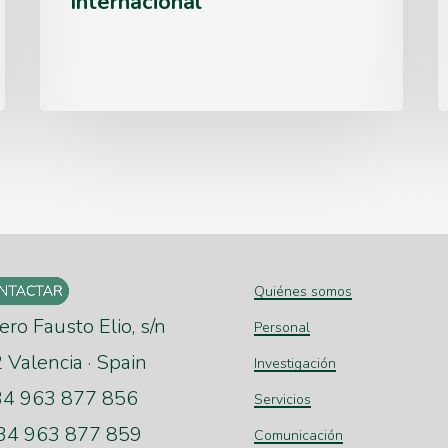
Internacional
y
de
la
Oficina
Internacional
Quiénes somos
ero Fausto Elio, s/n
Personal
Valencia · Spain
Investigación
+34 963 877 856
Servicios
+34 963 877 859
Comunicación