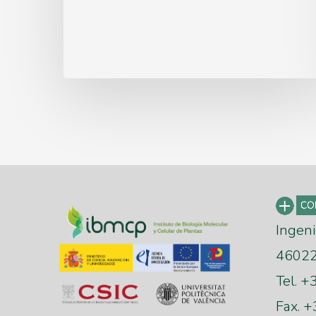
María
de
Maeztu
2025
Ingeni
46022 
Tel. 
Fax. 