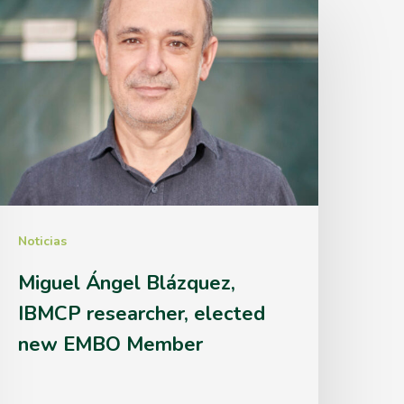
iguel
Ángel
lázquez,
IBMCP
esearcher,
lected
new
EMBO
Noticias
Member
Miguel Ángel Blázquez,
IBMCP researcher, elected
new EMBO Member