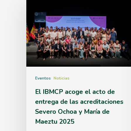
El
IBMCP
acoge
el
acto
de
entrega
de
Eventos
Noticias
las
El IBMCP acoge el acto de
acreditaciones
entrega de las acreditaciones
Severo
Severo Ochoa y María de
Ochoa
Maeztu 2025
y