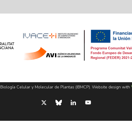
 Biología Celular y Molecular de Plantas (IBMCP). Website design with
x-
bluesky
linkedin
youtube
twitter