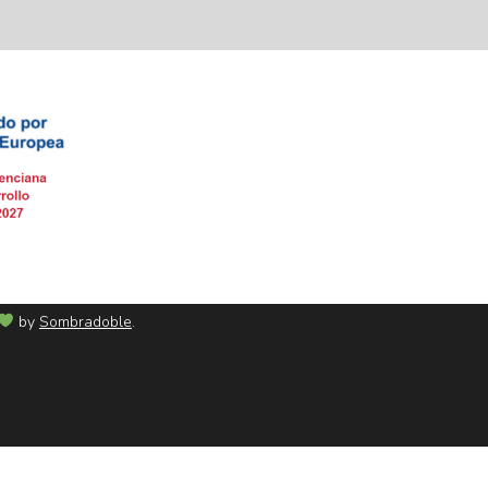
by
Sombradoble
.