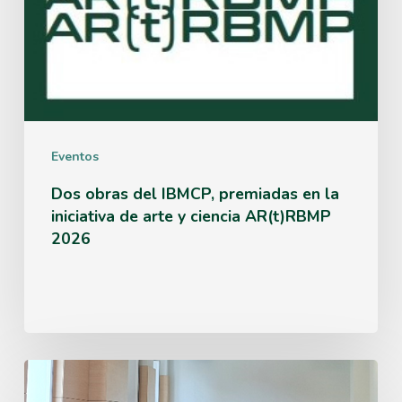
iniciativa
de
arte
y
ciencia
Eventos
AR(t)RBMP
Dos obras del IBMCP, premiadas en la
2026
iniciativa de arte y ciencia AR(t)RBMP
2026
El