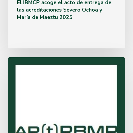
acreditaciones
El IBMCP acoge el acto de entrega de
las acreditaciones Severo Ochoa y
Severo
María de Maeztu 2025
Ochoa
y
María
de
Dos
Maeztu
obras
2025
del
IBMCP,
premiadas
en
la