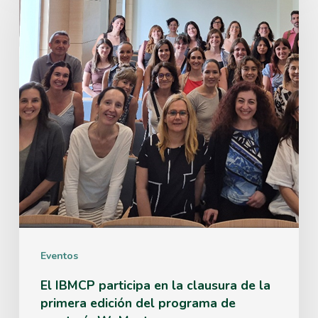
IBMCP
participa
en
la
clausura
de
la
primera
edición
del
Eventos
programa
de
El IBMCP participa en la clausura de la
primera edición del programa de
mentoría