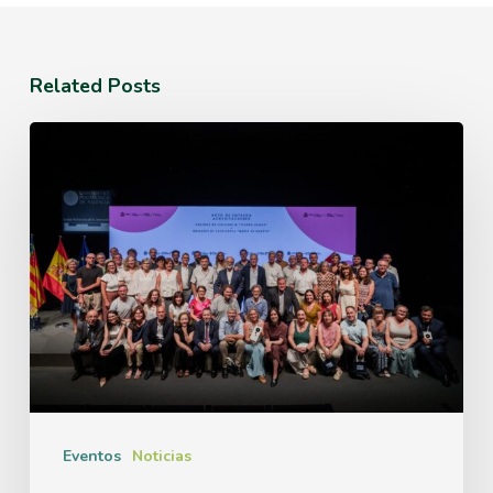
Related Posts
El
IBMCP
acoge
el
acto
de
entrega
de
las
Eventos
Noticias