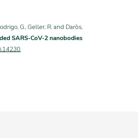
odrigo, G., Geller, R. and Daròs,
ncoded SARS-CoV-2 nanobodies
bi.14230