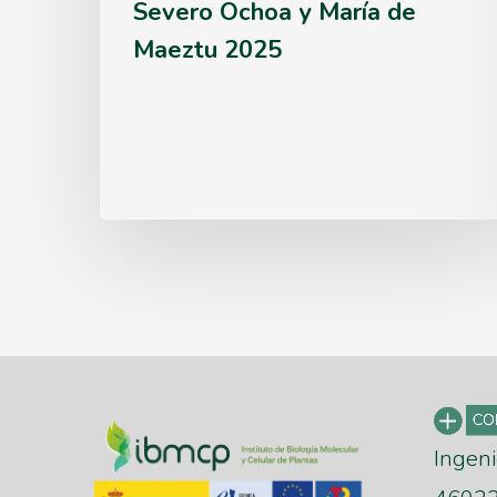
Severo Ochoa y María de
Ochoa
Maeztu 2025
y
María
de
Maeztu
2025
Ingeni