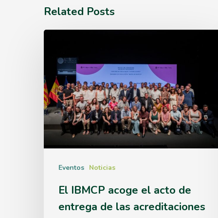
Related Posts
El
IBMCP
acoge
el
acto
de
entrega
de
Eventos
Noticias
las
El IBMCP acoge el acto de
acreditaciones
entrega de las acreditaciones
Severo