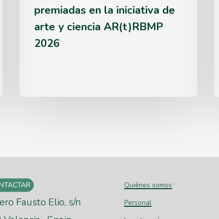
premiadas en la iniciativa de
ciencia
p
arte y ciencia AR(t)RBMP
AR(t)RBMP
2026
2026
m
Quiénes somos
ero Fausto Elio, s/n
Personal