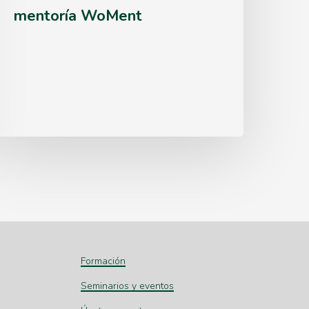
mentoría WoMent
rograma
de
entoría
WoMent
Formación
Seminarios y eventos