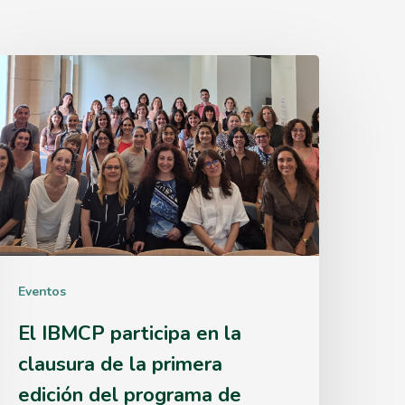
l
IBMCP
articipa
en
a
lausura
de
Eventos
a
rimera
El IBMCP participa en la
dición
clausura de la primera
edición del programa de
el