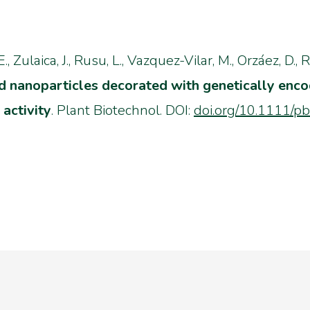
 Zulaica, J., Rusu, L., Vazquez-Vilar, M., Orzáez, D., R
ed nanoparticles decorated with genetically e
 activity
.
Plant Biotechnol.
DOI:
doi.org/10.1111/p