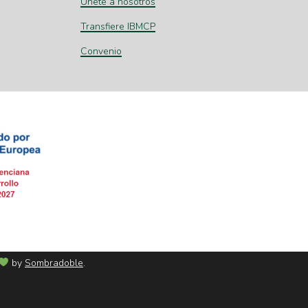
Únete a nosotros
Transfiere IBMCP
Convenio
by
Sombradoble
.