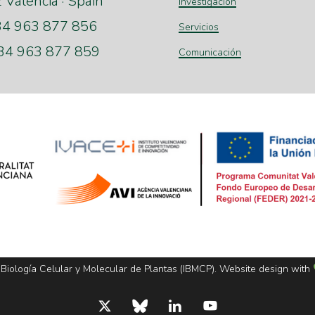
Valencia · Spain
Investigación
+34 963 877 856
Servicios
+34 963 877 859
Comunicación
 Biología Celular y Molecular de Plantas (IBMCP). Website design with
x-
bluesky
linkedin
youtube