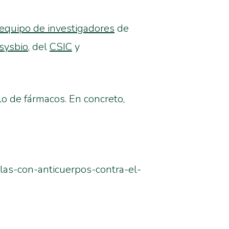
equipo de investigadores
de
2sysbio
, del
CSIC
y
o de fármacos. En concreto,
ulas-con-anticuerpos-contra-el-