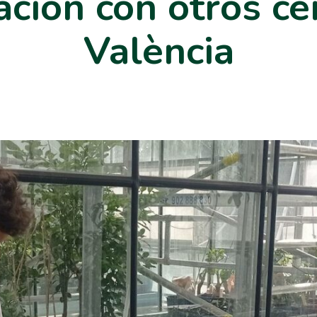
ación con otros ce
València