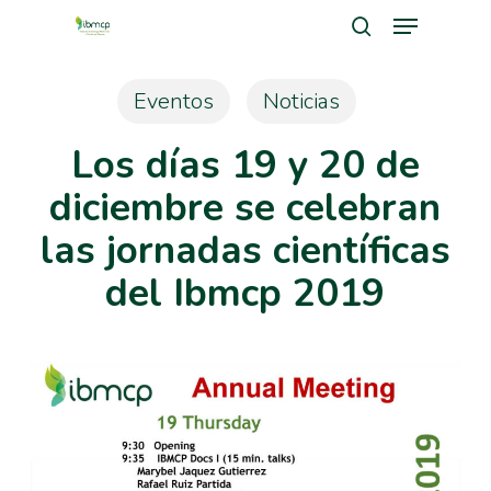
Menu
Skip
search
to
Close
main
Eventos
Noticias
Men
content
Los días 19 y 20 de
diciembre se celebran
las jornadas científicas
del Ibmcp 2019