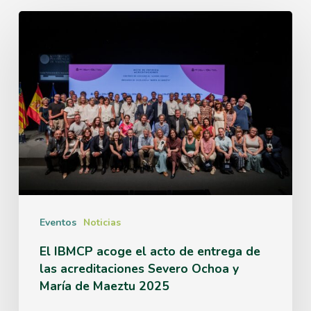
El
IBMCP
acoge
el
acto
de
entrega
de
las
Eventos
Noticias
acreditaciones
El IBMCP acoge el acto de entrega de
las acreditaciones Severo Ochoa y
Severo
María de Maeztu 2025
Ochoa