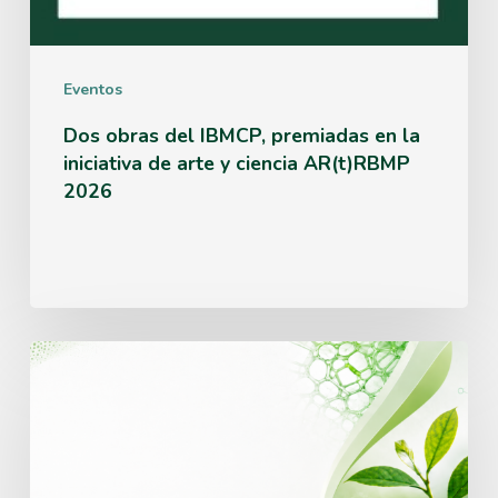
y
ciencia
Eventos
AR(t)RBMP
Dos obras del IBMCP, premiadas en la
2026
iniciativa de arte y ciencia AR(t)RBMP
2026
IBMCP
abre
una
convocatoria