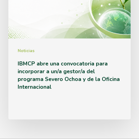
para
incorporar
a
un/a
gestor/a
Noticias
del
IBMCP abre una convocatoria para
incorporar a un/a gestor/a del
programa
programa Severo Ochoa y de la Oficina
Severo
Internacional
Ochoa
y
de
la