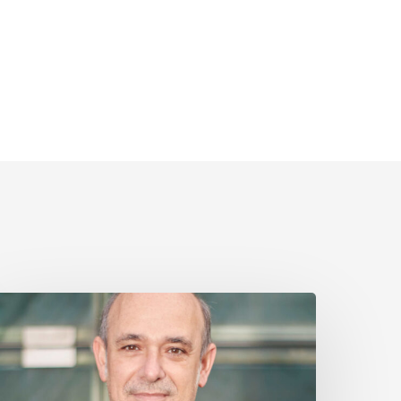
iguel
Ángel
lázquez,