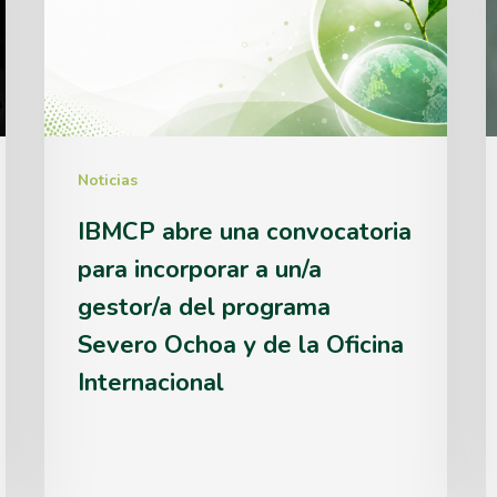
convocatoria
para
r
incorporar
e
a
un/a
Noticias
gestor/a
IBMCP abre una convocatoria
del
para incorporar a un/a
programa
gestor/a del programa
Severo
Severo Ochoa y de la Oficina
Ochoa
Internacional
y
de
la