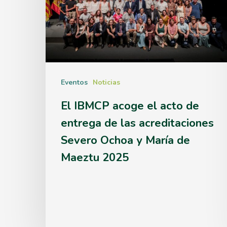
el
acto
de
entrega
de
Eventos
Noticias
las
El IBMCP acoge el acto de
acreditaciones
entrega de las acreditaciones
Severo
Severo Ochoa y María de
Ochoa
Maeztu 2025
y
María
de
Maeztu