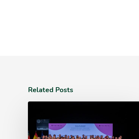
Related Posts
El
IBMCP
acoge