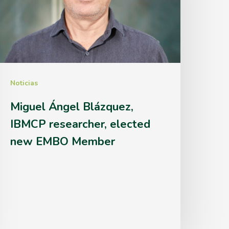
IBMCP
esearcher,
lected
new
EMBO
Noticias
Member
Miguel Ángel Blázquez,
IBMCP researcher, elected
new EMBO Member