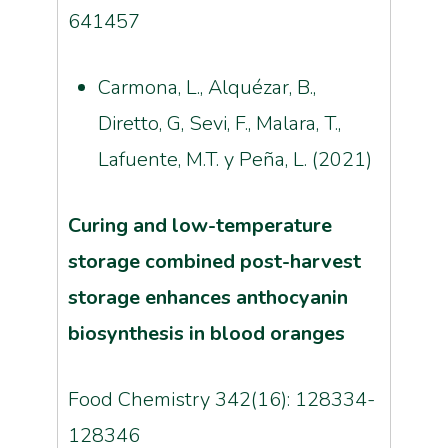
641457
Carmona, L., Alquézar, B.,
Diretto, G, Sevi, F., Malara, T.,
Lafuente, M.T. y Peña, L. (2021)
Curing and low-temperature
storage combined post-harvest
storage enhances anthocyanin
biosynthesis in blood oranges
Food Chemistry 342(16):
128334-
128346