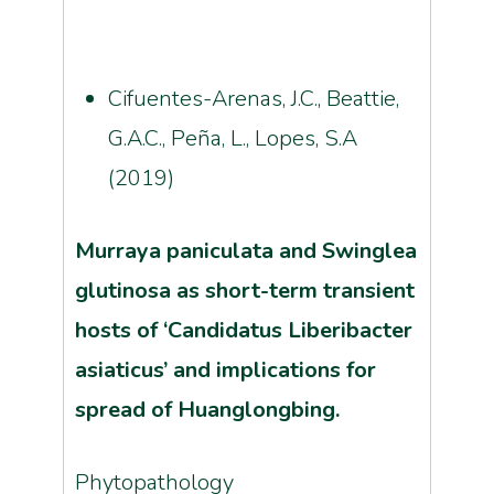
Cifuentes-Arenas, J.C., Beattie,
G.A.C., Peña, L., Lopes, S.A
(2019)
Murraya paniculata and Swinglea
glutinosa as short-term transient
hosts of ‘Candidatus Liberibacter
asiaticus’ and implications for
spread of Huanglongbing.
Phytopathology