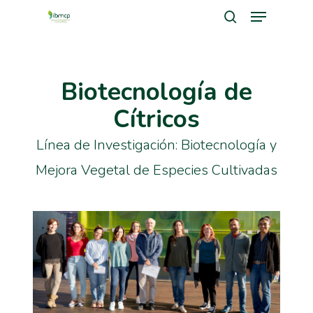
Menu
Skip
search
to
Close
main
Men
Biotecnología de
content
Cítricos
Línea de Investigación: Biotecnología y
Mejora Vegetal de Especies Cultivadas