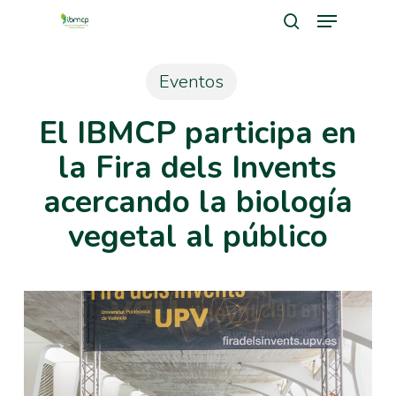
Menu
Skip
search
to
Close
main
Eventos
Men
content
El IBMCP participa en
la Fira dels Invents
acercando la biología
vegetal al público