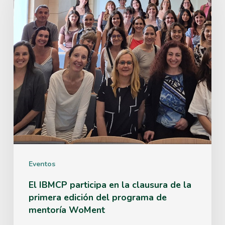
participa
en
la
clausura
de
la
primera
edición
del
Eventos
programa
de
El IBMCP participa en la clausura de la
primera edición del programa de
mentoría
mentoría WoMent
WoMent