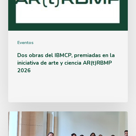
de
arte
y
ciencia
Eventos
AR(t)RBMP
Dos obras del IBMCP, premiadas en la
2026
iniciativa de arte y ciencia AR(t)RBMP
2026
El
IBMCP