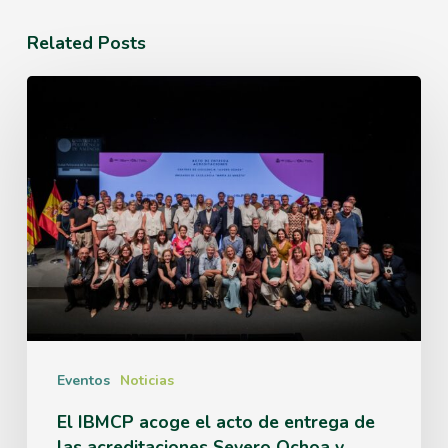
Related Posts
El
IBMCP
acoge
el
acto
de
entrega
de
las
Eventos
Noticias
acreditaciones
El IBMCP acoge el acto de entrega de
las acreditaciones Severo Ochoa y