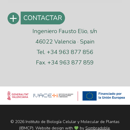
Ingeniero Fausto Elio, s/n
46022 Valencia · Spain
Tel. +34 963 877 856
Fax. +34 963 877 859
© 2026 Instituto de Biología Celular y Molecular de Plantas
(IBMCP). Website design with
by
Sombradoble
.