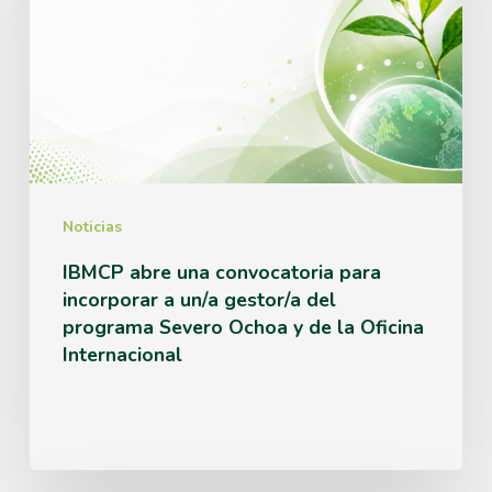
convocatoria
para
incorporar
a
un/a
gestor/a
Noticias
del
IBMCP abre una convocatoria para
incorporar a un/a gestor/a del
programa
programa Severo Ochoa y de la Oficina
Severo
Internacional
Ochoa
y
de