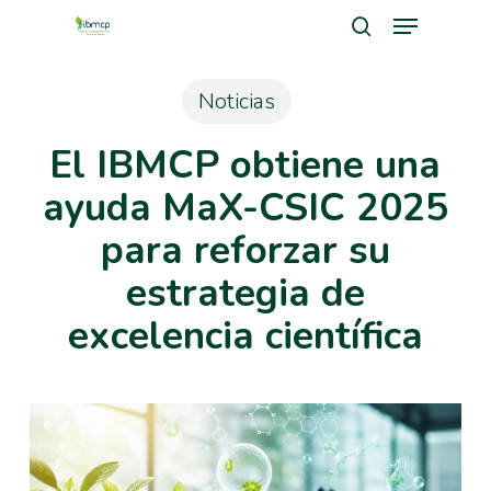
Menu
Skip
search
to
Close
main
Noticias
Men
content
El IBMCP obtiene una
ayuda MaX-CSIC 2025
para reforzar su
estrategia de
excelencia científica