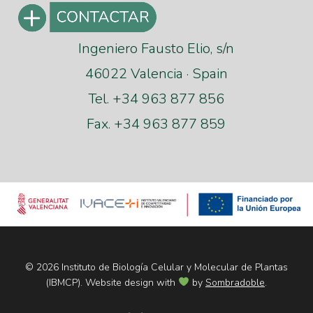
Ingeniero Fausto Elio, s/n
46022 Valencia · Spain
Tel. +34 963 877 856
Fax. +34 963 877 859
© 2026 Instituto de Biología Celular y Molecular de Plantas
(IBMCP). Website design with
by
Sombradoble
.