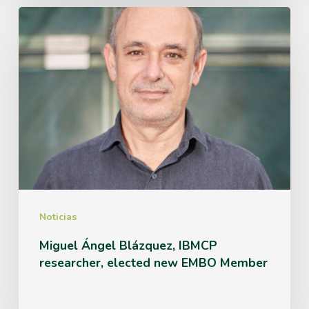
la
Miguel
Oficina
Ángel
Internacional
Blázquez,
IBMCP
researcher,
elected
new
EMBO
Member
Noticias
Miguel Ángel Blázquez, IBMCP
researcher, elected new EMBO Member