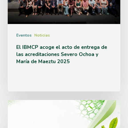
de
entrega
de
las
Eventos
Noticias
acreditaciones
El IBMCP acoge el acto de entrega de
las acreditaciones Severo Ochoa y
Severo
María de Maeztu 2025
Ochoa
y
María
de
IBMCP
Maeztu
abre
2025
una