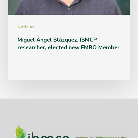
new
EMBO
Member
Noticias
Miguel Ángel Blázquez, IBMCP
researcher, elected new EMBO Member