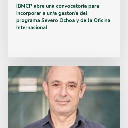
del
IBMCP abre una convocatoria para
incorporar a un/a gestor/a del
programa
programa Severo Ochoa y de la Oficina
Severo
Internacional
Ochoa
y
de
la
Miguel
Oficina
Ángel
Internacional
Blázquez,
IBMCP
researcher,
elected