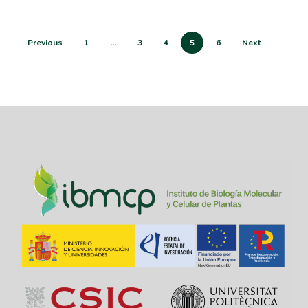
Previous
1
…
3
4
5
6
Next