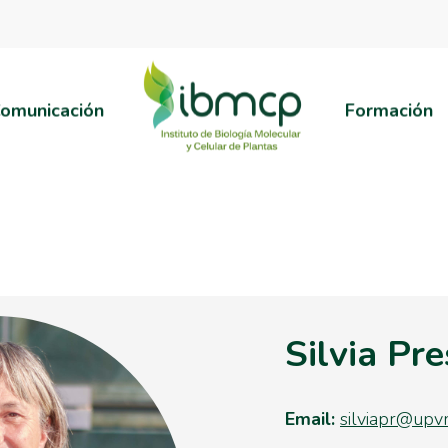
omunicación
Formación
Silvia Pr
Email:
silviapr@upvn