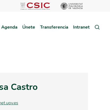
sear
Agenda
Únete
Transferencia
Intranet
esa Castro
et.upv.es