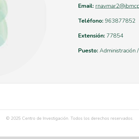
Email:
rnavmar2@ibmcp.
Teléfono:
963877852
Extensión:
77854
Puesto:
Administración 
© 2025 Centro de Investigación. Todos los derechos reservados.