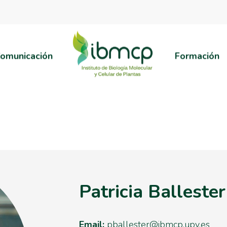
omunicación
Formación
Patricia Balleste
Email:
pballester@ibmcp.upv.es