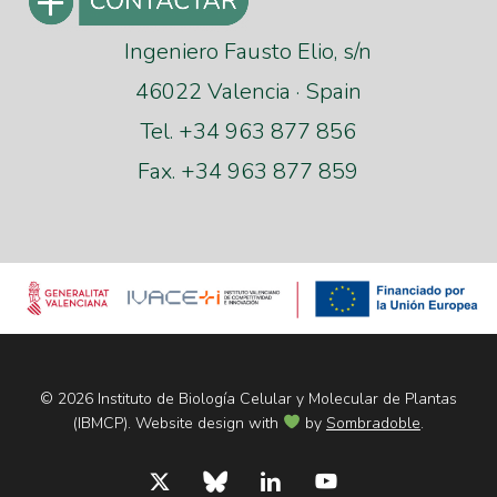
Ingeniero Fausto Elio, s/n
46022 Valencia · Spain
Tel. +34 963 877 856
Fax. +34 963 877 859
© 2026 Instituto de Biología Celular y Molecular de Plantas
(IBMCP). Website design with
by
Sombradoble
.
x-
bluesky
linkedin
youtube