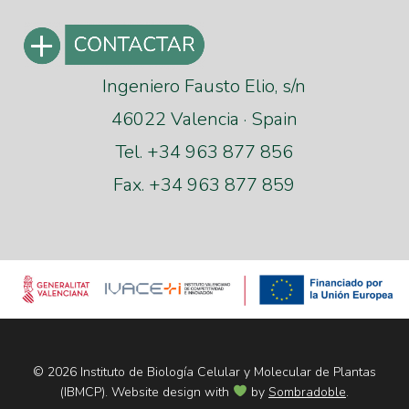
Ingeniero Fausto Elio, s/n
46022 Valencia · Spain
Tel. +34 963 877 856
Fax. +34 963 877 859
© 2026 Instituto de Biología Celular y Molecular de Plantas
(IBMCP). Website design with
by
Sombradoble
.