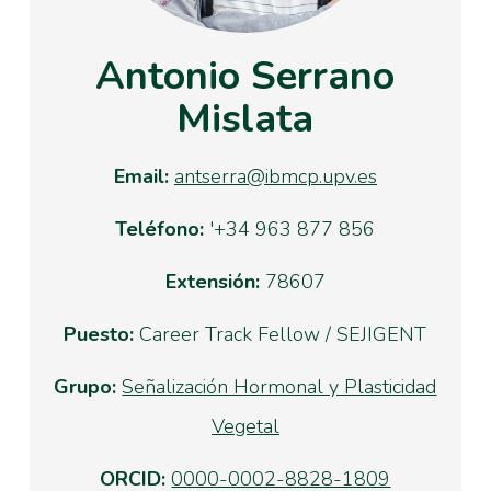
Antonio Serrano
Mislata
Email:
antserra@ibmcp.upv.es
Teléfono:
'+34 963 877 856
Extensión:
78607
Puesto:
Career Track Fellow / SEJIGENT
Grupo:
Señalización Hormonal y Plasticidad
Vegetal
ORCID:
0000-0002-8828-1809