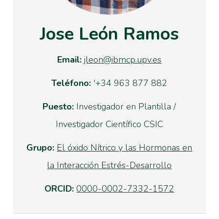
Jose León Ramos
Email:
jleon@ibmcp.upv.es
Teléfono:
'+34 963 877 882
Puesto:
Investigador en Plantilla /
Investigador Científico CSIC
Grupo:
El óxido Nítrico y las Hormonas en
la Interacción Estrés-Desarrollo
ORCID:
0000-0002-7332-1572