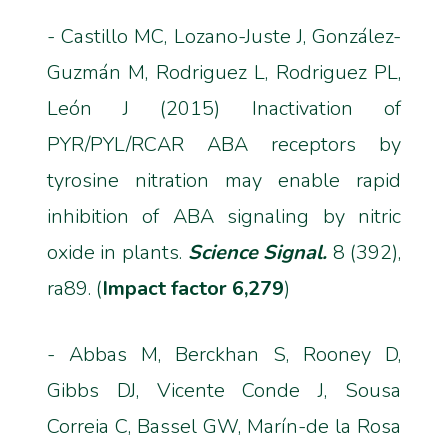
- Castillo MC, Lozano-Juste J, González-
Guzmán M, Rodriguez L, Rodriguez PL,
León J (2015) Inactivation of
PYR/PYL/RCAR ABA receptors by
tyrosine nitration may enable rapid
inhibition of ABA signaling by nitric
oxide in plants.
Science Signal.
8 (392),
ra89. (
Impact factor 6,279
)
- Abbas M, Berckhan S, Rooney D,
Gibbs DJ, Vicente Conde J, Sousa
Correia C, Bassel GW, Marín-de la Rosa