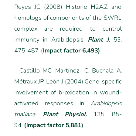
Reyes JC (2008) Histone H2A.Z and
homologs of components of the SWR1
complex are required to control
immunity in Arabidopsis.
Plant J.
53,
475-487. (
Impact factor 6,493)
- Castillo MC, Martínez C, Buchala A,
Métraux JP, León J (2004) Gene-specific
involvement of b-oxidation in wound-
activated responses in
Arabidopsis
thaliana
.
Plant Physiol
.
135, 85-
94.
(Impact factor 5,881)