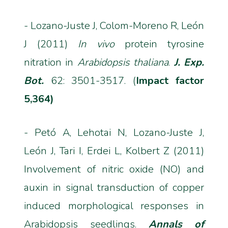
- Lozano-Juste J, Colom-Moreno R, León
J (2011)
In vivo
protein tyrosine
nitration in
Arabidopsis thaliana
.
J. Exp.
Bot.
62: 3501-3517. (
Impact factor
5,364)
- Petó A, Lehotai N, Lozano-Juste J,
León J, Tari I, Erdei L, Kolbert Z (2011)
Involvement of nitric oxide (NO) and
auxin in signal transduction of copper
induced morphological responses in
Arabidopsis seedlings.
Annals of