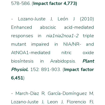
578-586. (
Impact factor 4,773)
- Lozano-Juste J, León J (2010)
Enhanced abscisic acid-mediated
responses in
nia1nia2noa1-2
triple
mutant impaired in NIA/NR- and
AtNOA1-mediated nitric oxide
biosíntesis in Arabidopsis.
Plant
Physiol.
152: 891-903. (
Impact factor
6,451
)
- March-Diaz R, García-Domínguez M,
Lozano-Juste J, Leon J, Florencio FJ,