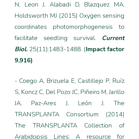
N, Leon J, Alabadi D, Blazquez MA,
Holdsworth MJ (2015) Oxygen sensing
coordinates photomorphogenesis to
facilitate seedling survival.
Current
Biol.
25(11):1483-1488. (
Impact factor
9,916)
- Coego A, Brizuela E, Castillejo P, Ruíz
S, Koncz C, Del Pozo JC, Piñeiro M, Jarillo
JA, Paz-Ares J, León J; The
TRANSPLANTA Consortium (2014)
The TRANSPLANTA Collection of
Arabidopsis Lines: A resource for