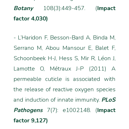
Botany
108(3):449-457. (
Impact
factor 4,030)
- L’Haridon F, Besson-Bard A, Binda M,
Serrano M, Abou Mansour E, Balet F,
Schoonbeek H-J, Hess S, Mir R, Léon J,
Lamotte O, Métraux J-P (2011) A
permeable cuticle is associated with
the release of reactive oxygen species
and induction of innate immunity.
PLoS
Pathogens
7(7): e1002148. (
Impact
factor 9,127)