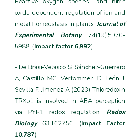
Reactive oxygen species- and nitric
oxide-dependent regulation of ion and
metal homeostasis in plants.
Journal of
Experimental Botany
74(19):5970-
5988. (
Impact factor 6,992
)
- De Brasi-Velasco S, Sánchez-Guerrero
A, Castillo MC, Vertommen D, León J,
Sevilla F, Jiménez A (2023) Thioredoxin
TRXo1 is involved in ABA perception
via PYR1 redox regulation.
Redox
Biology
63:102750. (
Impact Factor
10.787
)