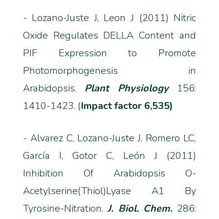
- Lozano-Juste J, Leon J (2011) Nitric
Oxide Regulates DELLA Content and
PIF Expression to Promote
Photomorphogenesis in
Arabidopsis.
Plant Physiology
156:
1410-1423. (
Impact factor 6,535)
- Alvarez C, Lozano-Juste J, Romero LC,
García I, Gotor C, León J (2011)
Inhibition Of Arabidopsis O-
Acetylserine(Thiol)Lyase A1 By
Tyrosine-Nitration.
J. Biol. Chem.
286: