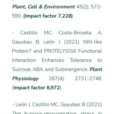
Plant, Cell & Environment
45(2): 572-
590.
(Impact factor 7,228)
- Castillo MC, Costa-Broseta A,
Gayubas B, León J (2021) NIN-like
Protein7 and PROTELYSIS6 Functional
Interaction Enhances Tolerance to
Sucrose, ABA, and Submergence.
Plant
Physiology
187(4): 2731-2748.
(
Impact factor 8,972
)
- León J, Castillo MC, Gayubas B (2021)
The hypoxia-reoxygenation stress in