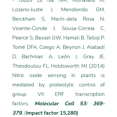
- Gibbs DJ, Isa NM, Mohavedi M,
Lozano-Juste J, Mendiondo GM,
Berckham S, Marín-dela Rosa N,
Vicente-Conde J, Sousa-Correia C,
Pearce S, Bassel GW, Hamali B, Talloji P,
Tomé DFA, Coego A, Beynon J, Alabadí
D, Bachmair A, León J, Gray JE,
Theodoulou FL, Holdsworth MJ (2014)
Nitric oxide sensing in plants is
mediated by proteolytic control of
group VII ERF transcription
factors.
Molecular Cell 53: 369-
379.
(
Impact factor 15,280)