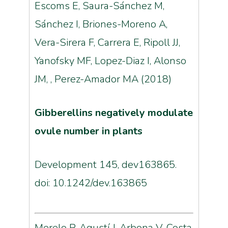
Escoms E, Saura-Sánchez M,
Sánchez I, Briones-Moreno A,
Vera-Sirera F, Carrera E, Ripoll JJ,
Yanofsky MF, Lopez-Diaz I, Alonso
JM, , Perez-Amador MA (2018)
Gibberellins negatively modulate
ovule number in plants
Development 145, dev163865.
doi: 10.1242/dev.163865
Merelo P, Agustí J, Arbona V, Costa