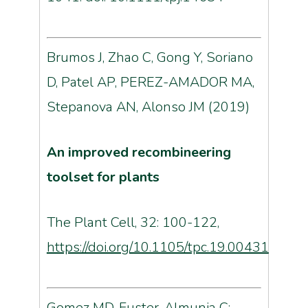
Brumos J, Zhao C, Gong Y, Soriano
D, Patel AP, PEREZ-AMADOR MA,
Stepanova AN, Alonso JM (2019)
An improved recombineering
toolset for plants
The Plant Cell, 32: 100-122,
https://doi.org/10.1105/tpc.19.00431
Gomez MD, Fuster-Almunia C;