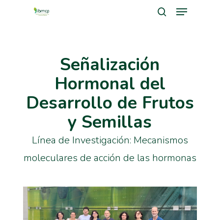
Menu
Skip
search
to
Close
main
Men
Señalización
content
Hormonal del
Desarrollo de Frutos
y Semillas
Línea de Investigación: Mecanismos
moleculares de acción de las hormonas