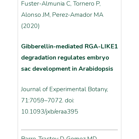
Fuster-Almunia C, Tornero P,
Alonso JM, Perez-Amador MA
(2020)
Gibberellin-mediated RGA-LIKE1
degradation regulates embryo
sac development in Arabidopsis
Journal of Experimental Botany,
71:7059–7072. doi:
10.1093/jxb/eraa395
Barro-Trastoy D, Gomez MD,