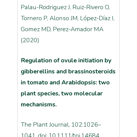
Palau-Rodriguez J, Ruiz-Rivero O,
Tornero P, Alonso JM, López-Díaz I,
Gomez MD, Perez-Amador MA
(2020)
Regulation of ovule initiation by
gibberellins and brassinosteroids
in tomato and Arabidopsis: two
plant species, two molecular
mechanisms.
The Plant Journal, 102:1026–
1041. doi: 10.1111/tpj.14684