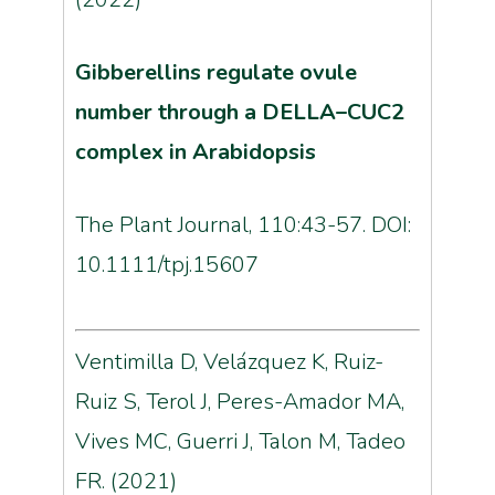
Gibberellins regulate ovule
number through a DELLA–CUC2
complex in Arabidopsis
The Plant Journal, 110:43-57. DOI:
10.1111/tpj.15607
Ventimilla D, Velázquez K, Ruiz-
Ruiz S, Terol J, Peres-Amador MA,
Vives MC, Guerri J, Talon M, Tadeo
FR. (2021)