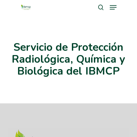
Menu
Skip
search
to
Close
main
Men
content
Servicio de Protección
Radiológica, Química y
Biológica del IBMCP