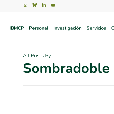
Skip
x-
bluesky
linkedin
youtube
twitter
to
main
IBMCP
Personal
Investigación
Servicios
C
content
Pulsa intro para buscar o ESC para salir
All Posts By
Sombradoble