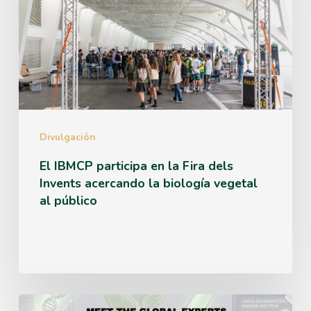
en
la
Fira
dels
Invents
acercando
Divulgación
la
El IBMCP participa en la Fira dels
Invents acercando la biología vegetal
biología
al público
vegetal
al
público
Taller