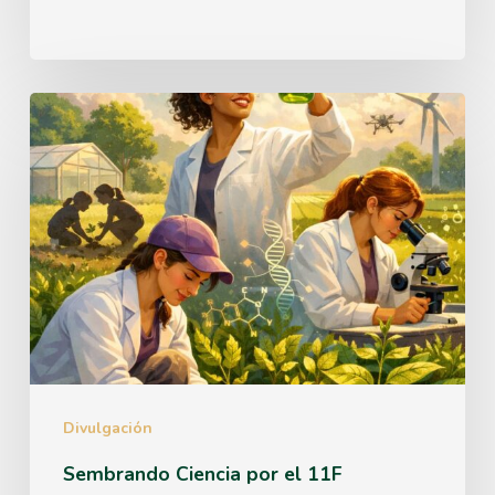
las
superfábricas
del
Sembrando
futuro»
Ciencia
por
el
11F
Divulgación
Sembrando Ciencia por el 11F