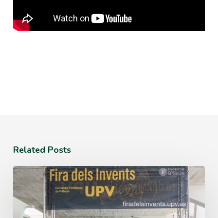
Related Posts
El
IBMCP
participa