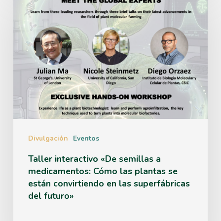
interactivo
«De
semillas
a
medicamentos:
Cómo
las
plantas
Divulgación
Eventos
se
Taller interactivo «De semillas a
medicamentos: Cómo las plantas se
están
están convirtiendo en las superfábricas
convirtiendo
del futuro»
en