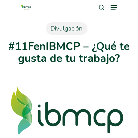
Menu
Skip
search
to
Close
main
Divulgación
Men
content
#11FenIBMCP – ¿Qué te
gusta de tu trabajo?